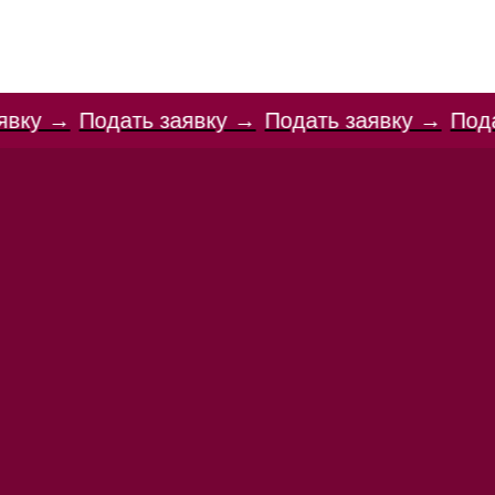
ИТЬСЯ
ВЫСШЕЕ ОБРАЗОВАНИЕ
ДОП. ОБРА
СОЦ. СЕТИ
 заявку →
Подать заявку →
Подать заявку →
П